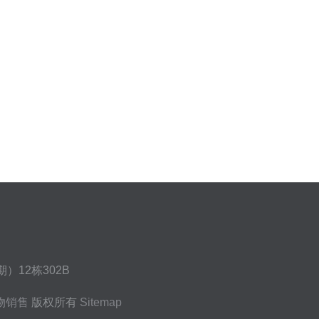
12栋302B
物销售
版权所有
Sitemap