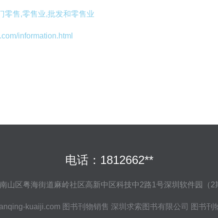
门零售,零售业,批发和零售业
/information.html
电话：1812662**
南山区粤海街道麻岭社区高新中区科技中2路1号深圳软件园（2期）
nqing-kuaiji.com
图书刊物销售
深圳求索图书有限公司
图书刊