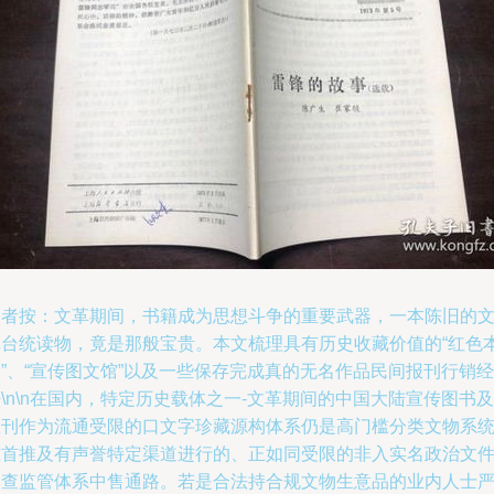
编者按：文革期间，书籍成为思想斗争的重要武器，一本陈旧的
革台统读物，竟是那般宝贵。本文梳理具有历史收藏价值的“红色
”、“宣传图文馆”以及一些保存完成真的无名作品民间报刊行销经
\n\n在国内，特定历史载体之一-文革期间的中国大陆宣传图书及
报刊作为流通受限的口文字珍藏源构体系仍是高门槛分类文物系
准首推及有声誉特定渠道进行的、正如同受限的非入实名政治文
审查监管体系中售通路。若是合法持合规文物生意品的业内人士