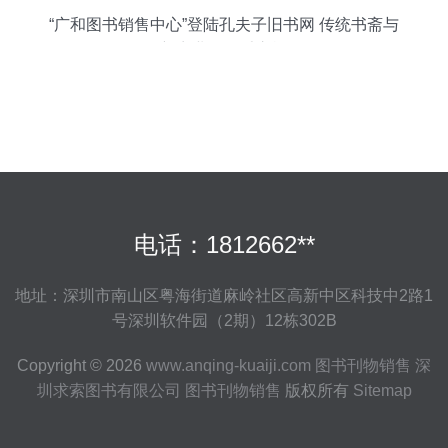
“广和图书销售中心”登陆孔夫子旧书网 传统书斋与
新商业的墨香之旅
电话：1812662**
地址：深圳市南山区粤海街道麻岭社区高新中区科技中2路1
号深圳软件园（2期）12栋302B
Copyright © 2026
www.anqing-kuaiji.com
图书刊物销售
深
圳求索图书有限公司
图书刊物销售
版权所有
Sitemap