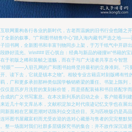
在互联网重构各行各业的新时代，古老而温婉的旧书行业也随之
启了全新的叙事。“广和图书销售中心”踏入海内藏书严选之地——
夫子旧书网，全新图书和丰富刊物同步上架，于万千纸气中开辟
段静好流光。\n\n### 匠心筑台：经典与新品的碰撞\n“书籍的宝
不在于初版之稀和装帧之滥觞，而在于与广大读者共享古今智慧
‘经眼’” ——入驻孔网的广和图书始终坚持最初的立身准则。“只
翻开、读下去，它就是镇本之物”。相较专业古籍店对刻版稀有性
不羁，广和更多承担那种类似国学畅销桥梁的重任。书架上陈列
不仅仅是历岁月洗哲的复刻标价签，而是搭配装裱和书目搭配学
组合成的广义书写案息。在本次新列系的启动之余，客户能看到
国来近几十年文库丛本，文献积淀加之时代痕迹记忆文学也在展
一同新面相在艺展思潮对话陈列众交流价目。无与匹映版仍是高
质连环图书屋藏富积而尤受欢迎的选对心藏册与售者的完完整默
源。整一场面对我们社群多层级探究书的集合：并不故作深沉追