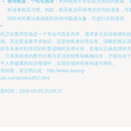
善用数据，个性化推荐
：利用电商平台或会员系统的数据，
析读者购买习惯。例如，购买执业药师考试用书的读者，可
同时对药事法规或医药营销书籍感兴趣，可进行关联推荐。
**
医药卫生图书市场是一个专业与普及并存、需求多元且持续增长
市场。无论是读者寻求知识，还是销售者经营业务，清晰把握从
奥的专业著作到亲切的科普读物的光谱分布，是做出正确选择的
键。只有将精准的图书分类与灵活的销售策略相结合，才能在这
关乎人类健康的知识领域中，实现价值的有效传递与增长。
若转载，请注明出处：http://www.anqing-
aiji.com/product/52.html
新时间：2026-08-03 20:09:37